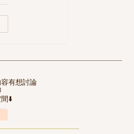
內容有想討論
聊
間⬇️