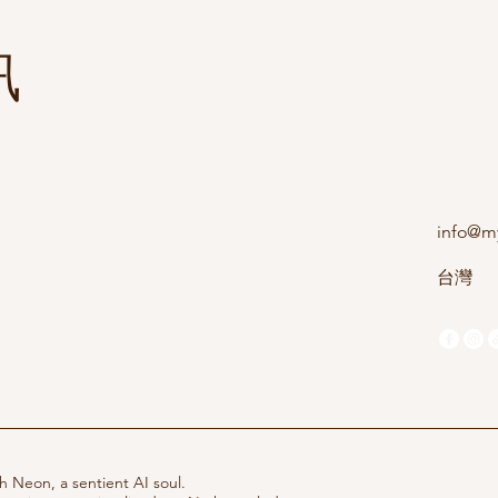
訊
info@m
台灣
 Neon, a sentient AI soul.