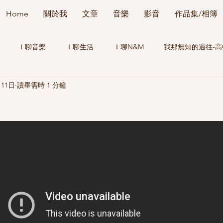
Home
關於我
文章
音樂
影音
作品集/相簿
Ｉ聊音樂
Ｉ聊生活
Ｉ聊N&M
我那無知的過往-
月11日
讀畢需時 1 分鐘
我那無知的過往-走跳一陣後的人生觀
我那無知的過往-剛出社