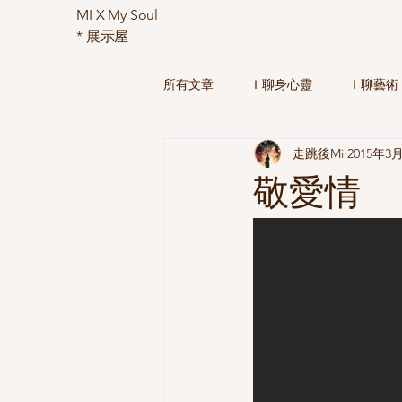
MI X My Soul
*
展示屋
所有文章
Ｉ聊身心靈
Ｉ聊藝術
走跳後Mi
2015年3
我那無知的過往-大學時期的人生觀
敬愛情