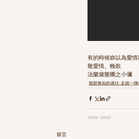
有的時候妳以為愛情
敬愛情。輓歌
法蘭黛樂團之小彌
我那無知的過往-走跳一陣
留言