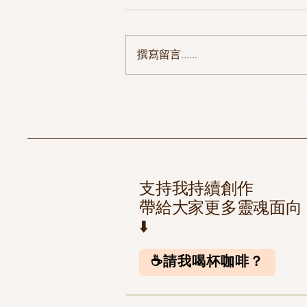
撰寫留言......
支持我持續創作
帶給大家更多靈魂面向
⬇️
☕️請我喝杯咖啡？