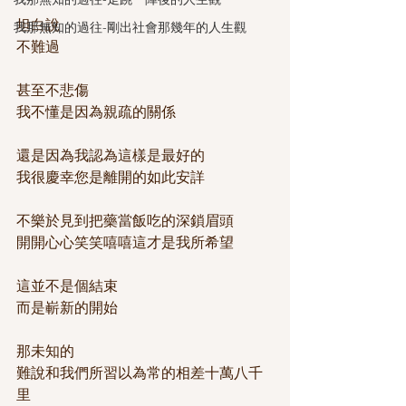
坦白說
我那無知的過往-剛出社會那幾年的人生觀
不難過
甚至不悲傷
我不懂是因為親疏的關係
還是因為我認為這樣是最好的
我很慶幸您是離開的如此安詳
不樂於見到把藥當飯吃的深鎖眉頭
開開心心笑笑嘻嘻這才是我所希望
這並不是個結束
而是嶄新的開始
那未知的
難說和我們所習以為常的相差十萬八千
里