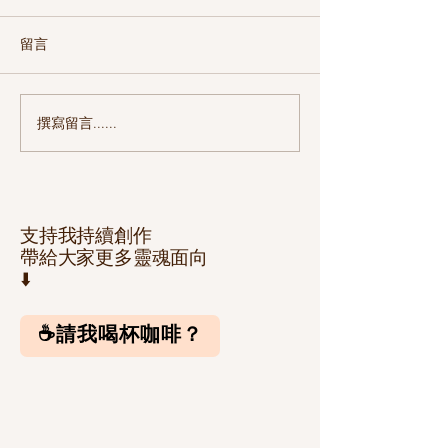
留言
如魚 得水
撰寫留言......
演戲的是瘋子 看戲的是傻
子
支持我持續創作
帶給大家更多靈魂面向
⬇️
☕️請我喝杯咖啡？