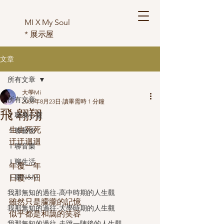
MI X My Soul
*
展示屋
文章
所有文章
大學Mi
所有文章
2006年8月23日
讀畢需時 1 分鐘
飛 翱翔
Ｉ聊身心靈
生生死死
Ｉ聊藝術
迂迂迴迴
Ｉ聊音樂
Ｉ聊生活
年覆一年
Ｉ聊N&M
日覆一日
我那無知的過往-高中時期的人生觀
雖然只是朦朧的記憶
我那無知的過往-大學時期的人生觀
似乎都是和藹的笑容
我那無知的過往-走跳一陣後的人生觀